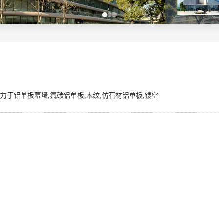
于铝单板幕墙,氟碳铝单板,木纹,仿石材铝单板,镂空