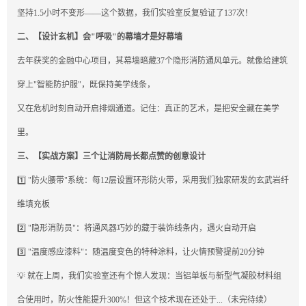
坚持1.5小时不变形——这个数据，我们实验室反复验证了137次！
二、【设计玄机】会"呼吸"的幕墙才是好幕墙
去年获奖的金融中心项目，其幕墙暗藏37个隐形消防通风单元。就像给建筑
穿上"智能防护服"，既保持美学线条，
又在危机时刻自动开启排烟通道。记住：真正的艺术，是把安全藏在美学
里。
三、【实战方案】三个让消防局长都点赞的创意设计
1️⃣ "防火腰带"系统：每12层设置环形防火带，采用我们独家研发的玄武岩纤
维填充板
2️⃣ "隐形消防员"：将通风器巧妙的藏于装饰线条内，遇火自动开启
3️⃣ "温度感应漆料"：随温度变色的特种涂料，让火情预警提前20分钟
💡 就在上周，我们实验室还有个惊人发现：当铝单板与新型气凝胶材料组
合使用时，防火性能提升300%！但这个技术现在还处于...（未完待续）