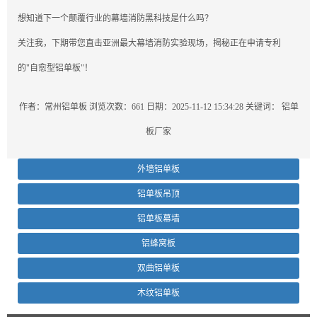
想知道下一个颠覆行业的幕墙消防黑科技是什么吗？
关注我，下期带您直击亚洲最大幕墙消防实验现场，揭秘正在申请专利
的"自愈型铝单板"！
作者：常州铝单板
浏览次数：661
日期：2025-11-12 15:34:28
关键词：
铝单
板厂家
外墙铝单板
铝单板吊顶
铝单板幕墙
铝蜂窝板
双曲铝单板
木纹铝单板