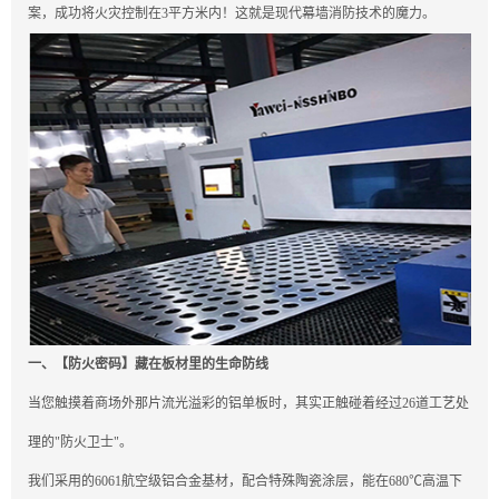
案，
成功将火灾控制在3平方米内！这就是现代幕墙消防技术的魔力。
一、【防火密码】藏在板材里的生命防线
当您触摸着商场外那片流光溢彩的铝单板时，其实正触碰着经过26道工艺处
理的"防火卫士"。
我们采用的6061航空级铝合金基材，配合特殊陶瓷涂层，能在680℃高温下