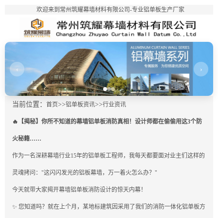
欢迎来到常州筑耀幕墙材料有限公司-专业铝单板生产厂家
‹
›
当前位置：
>>
>>
首页
铝单板资讯
行业资讯
🔥【揭秘】你所不知道的幕墙铝单板消防真相！设计师都在偷偷用这3个防
火秘籍……
作为一名深耕幕墙行业15年的铝单板工程师，我每天都要面对业主们这样的
灵魂拷问："这闪闪发光的铝板幕墙，万一着火怎么办？"
今天就带大家揭开幕墙铝单板消防设计的惊天内幕！
✨ 您知道吗？就在上个月，某地标建筑因采用了我们的消防一体化铝单板方