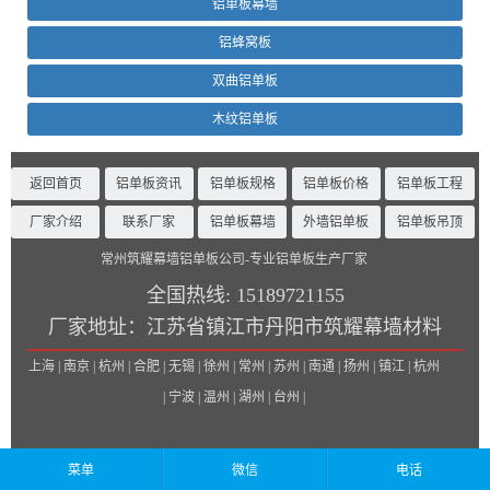
铝单板幕墙
铝蜂窝板
双曲铝单板
木纹铝单板
返回首页
铝单板资讯
铝单板规格
铝单板价格
铝单板工程
厂家介绍
联系厂家
铝单板幕墙
外墙铝单板
铝单板吊顶
常州筑耀幕墙铝单板公司-专业铝单板生产厂家
全国热线:
15189721155
厂家地址：
江苏省镇江市丹阳市筑耀幕墙材料
上海 | 南京 | 杭州 | 合肥 | 无锡 | 徐州 | 常州 | 苏州 | 南通 | 扬州 | 镇江 | 杭州
| 宁波 | 温州 | 湖州 | 台州 |
菜单
微信
电话