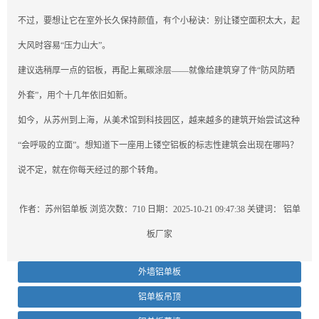
不过，要想让它在室外长久保持颜值，有个小秘诀：别让镂空面积太大，起
大风时容易“压力山大”。
建议选稍厚一点的铝板，再配上氟碳涂层——就像给建筑穿了件“防风防晒
外套”，用个十几年依旧如新。
如今，从苏州到上海，从美术馆到科技园区，越来越多的建筑开始尝试这种
“会呼吸的立面”。想知道下一座用上镂空铝板的标志性建筑会出现在哪吗？
说不定，就在你每天经过的那个转角。
作者：苏州铝单板
浏览次数：710
日期：2025-10-21 09:47:38
关键词：
铝单
板厂家
外墙铝单板
铝单板吊顶