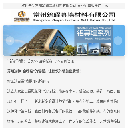
欢迎来到常州筑耀幕墙材料有限公司-专业铝单板生产厂家
‹
›
当前位置：
>>
>>
首页
铝单板资讯
公司资讯
苏州这种“会呼吸”的铝板，让建筑外墙美出质感！
你见过自带“皮肤”的建筑吗？
过去大家都觉得雕花镂空的铝板只能用在室内，做做吊顶、装饰下墙面，但
现在不一样了——越来越多的设计师悄悄把它用在外墙上，效果简直惊艳！
这种镂空铝单板，表面刻着各式各样的花纹，有的像藤蔓缠绕，有的像几何
拼接，远远看去，整栋建筑就像穿上了一件定制的蕾丝外衣，艺术感直接拉