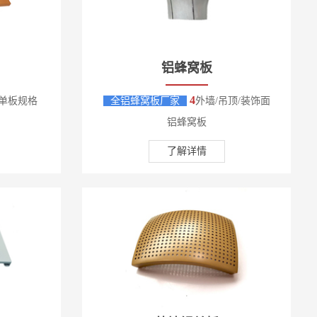
铝蜂窝板
4
单板规格
全铝蜂窝板厂家
外墙/吊顶/装饰面
铝蜂窝板
了解详情