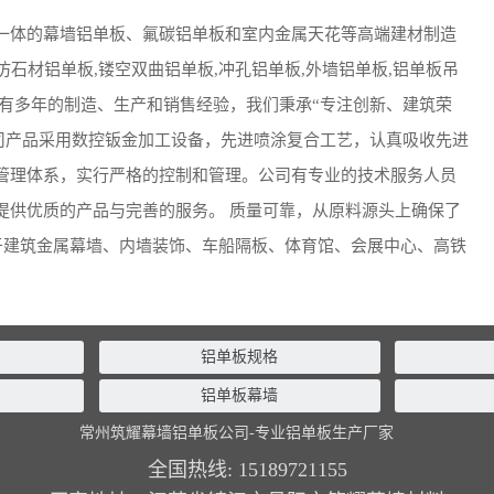
一体的幕墙铝单板、氟碳铝单板和室内金属天花等高端建材制造
仿石材铝单板,镂空双曲铝单板,冲孔铝单板,外墙铝单板,铝单板吊
有多年的制造、生产和销售经验，我们秉承“专注创新、建筑荣
司产品采用数控钣金加工设备，先进喷涂复合工艺，认真吸收先进
管理体系，实行严格的控制和管理。公司有专业的技术服务人员
提供优质的产品与完善的服务。 质量可靠，从原料源头上确保了
于建筑金属幕墙、内墙装饰、车船隔板、体育馆、会展中心、高铁
铝单板规格
铝单板幕墙
常州筑耀幕墙铝单板公司-专业铝单板生产厂家
全国热线:
15189721155